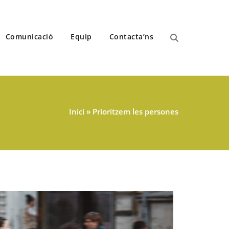
Comunicació
Equip
Contacta’ns
Inici
»
Prioritzem les persones