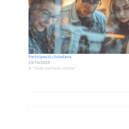
Participació ciutadana
23/10/2024
A "Slide portada vortex"
Navegació