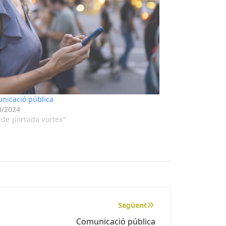
nicació pública
0/2024
lide portada vortex"
Següent
Comunicació pública