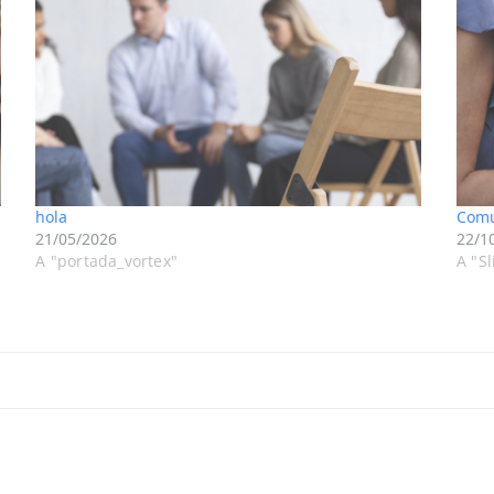
hola
Comu
21/05/2026
22/1
A "portada_vortex"
A "S