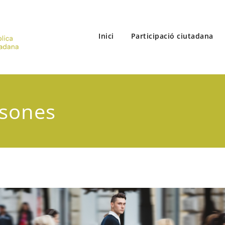
Inici
Participació ciutadana
Vòrtex
Comunicació pública | Participació ciutadana
rsones