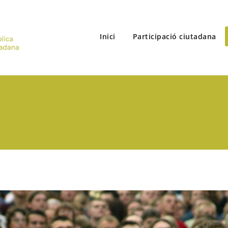
Inici
Participació ciutadana
Vòrtex
Comunicació pública | Participació ciutadana