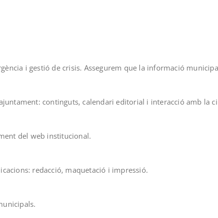
rgència i gestió de crisis. Assegurem que la informació municipal 
l’ajuntament: continguts, calendari editorial i interacció amb la c
ment del web institucional.
blicacions: redacció, maquetació i impressió.
municipals.