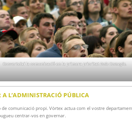
Converteixi la comunicació en la primera prioritat
Dale Carnegie.
 A L’ADMINISTRACIÓ PÚBLICA
ip de comunicació propi. Vòrtex actua com el vostre departame
pugueu centrar-vos en governar.