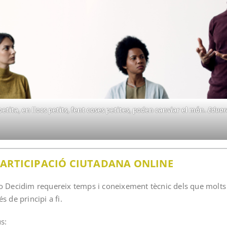
etita, en llocs petits, fent coses petites, poden canviar el món.
Eduar
ARTICIPACIÓ CIUTADANA ONLINE
 o Decidim requereix temps i coneixement tècnic dels que molts
de principi a fi.
s: