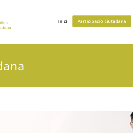
Inici
Participació ciutadana
Vòrtex
Comunicació pública | Participació ciutadana
adana