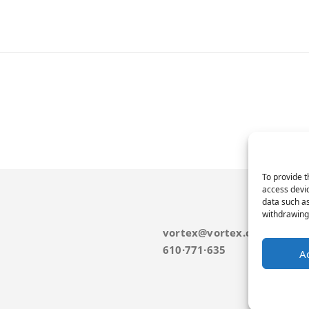
To provide t
access devic
data such as
withdrawing 
vortex@vortex.cat
610·771·635
A