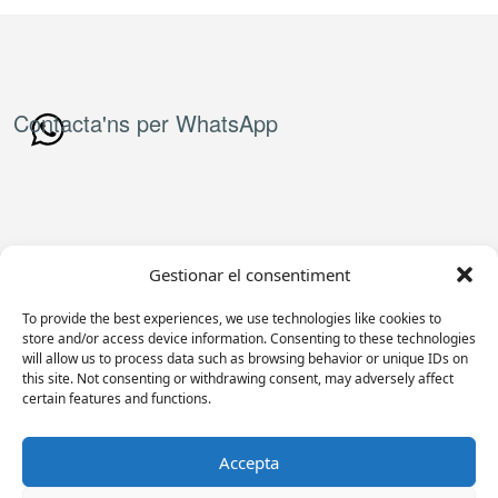
Contacta'ns per WhatsApp
Gestionar el consentiment
To provide the best experiences, we use technologies like cookies to
store and/or access device information. Consenting to these technologies
will allow us to process data such as browsing behavior or unique IDs on
this site. Not consenting or withdrawing consent, may adversely affect
vortex@vortex.cat
certain features and functions.
610·771·635
Accepta