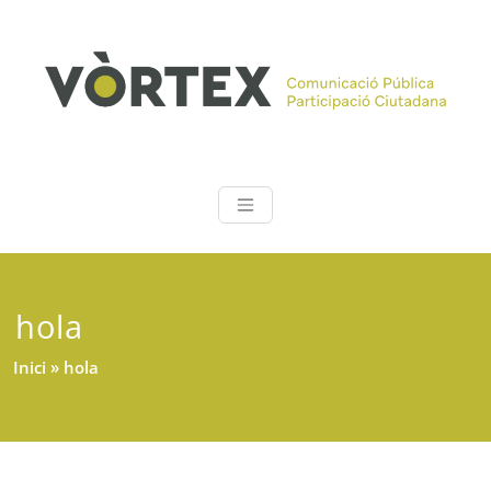
Skip
to
content
Vòrtex
Comunicació pública |
Participació ciutadana
hola
Inici
»
hola