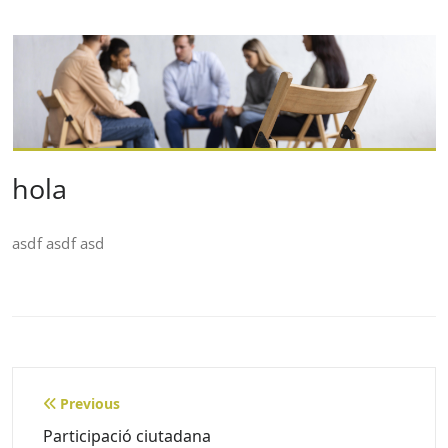
hola
asdf asdf asd
Navegació
Previous
d'entrades
Participació ciutadana